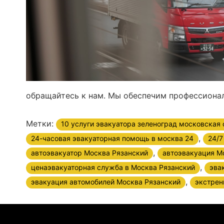
обращайтесь к нам. Мы обеспечим профессионал
Метки:
10 услуги эвакуатора зеленоград московская 
,
24-часовая эвакуаторная помощь в москва 24
24/7
,
автоэвакуатор Москва Рязанский
автоэвакуация М
,
ценаэвакуаторная служба в Москва Рязанский
эва
,
эвакуация автомобилей Москва Рязанский
экстрен