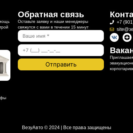
Обратная связь
Конт
омощь
Оставьте заявку и наши менеджеры
+7 (901
трой
свяжутся с вами в течении 15 минут
site@э
Вакан
Приглашаем
эвакуацион
корпотарив
ифы
ВезуАвто © 2024 | Все права защищены