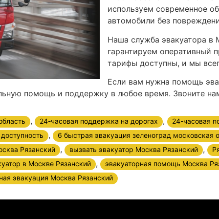
используем современное об
автомобили без повреждени
Наша служба эвакуатора в 
гарантируем оперативный п
тарифы доступны, и мы все
Если вам нужна помощь эва
ьную помощь и поддержку в любое время. Звоните нам
,
,
область
24-часовая поддержка на дорогах
24-часовая п
,
 доступность
6 быстрая эвакуация зеленоград московская 
,
,
осква Рязанский
вызвать эвакуатор Москва Рязанский
Р
,
куатор в Москве Рязанский
эвакуаторная помощь Москва Ря
ная эвакуация Москва Рязанский