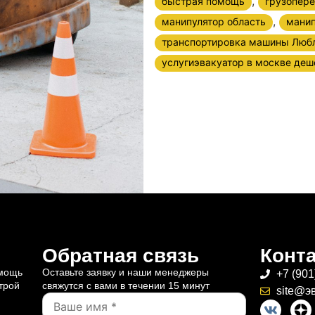
,
быстрая помощь
грузопере
,
манипулятор область
манип
транспортировка машины Люб
услугиэвакуатор в москве деш
Обратная связь
Конт
омощь
Оставьте заявку и наши менеджеры
+7 (901
трой
свяжутся с вами в течении 15 минут
site@э