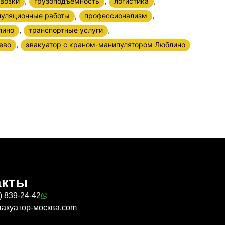
,
,
,
возки
грузоподъемность
логистика
,
,
уляционные работы
профессионализм
,
,
лино
транспортные услуги
,
ево
эвакуатор с краном-манипулятором Люблино
акты
) 839-24-42
вакуатор-москва.com