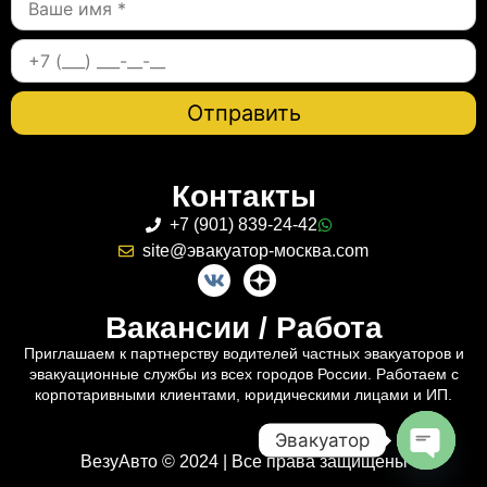
Контакты
+7 (901) 839-24-42
site@эвакуатор-москва.com
Вакансии / Работа
Приглашаем к партнерству водителей частных эвакуаторов и
эвакуационные службы из всех городов России. Работаем с
корпотаривными клиентами, юридическими лицами и ИП.
Эвакуатор
ВезуАвто © 2024 | Все права защищены
Open c