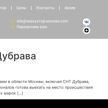
тор
Цены
Контакты
Архив
site@эвакуатор-москва.com
Перезвоним вам
Дубрава
таем в области Москвы, включая СНТ Дубрава,
ионалов готова выехать на место происшествия
х марок […]