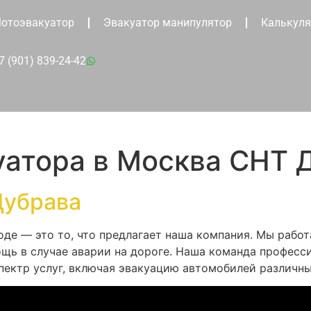
отоэвакуатор
Эвакуатор манипулятор
Калькуля
7 (901) 839-24-42
уатора в Москва СНТ 
Дубрава
оде — это то, что предлагает наша компания. Мы рабо
щь в случае аварии на дороге. Наша команда професс
пектр услуг, включая эвакуацию автомобилей различны