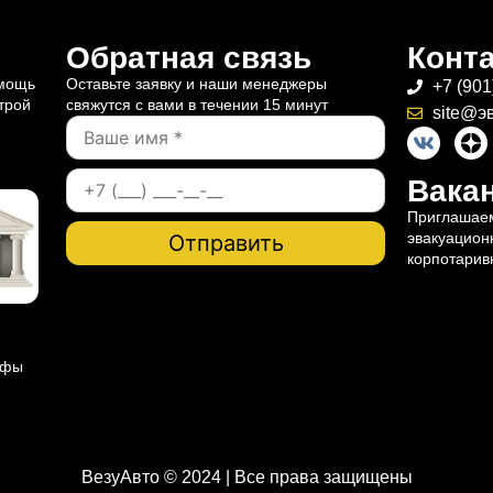
Обратная связь
Конт
омощь
Оставьте заявку и наши менеджеры
+7 (901
трой
свяжутся с вами в течении 15 минут
site@э
Вакан
Приглашаем
эвакуацион
корпотарив
ифы
ВезуАвто © 2024 | Все права защищены