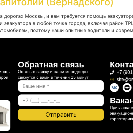
апитолий (Вернадского)
на дорогах Москвы, и вам требуется помощь эвакуатор
и эвакуатора в любой точке города, включая район ТР
втомобилем, поэтому наши опытные водители и соврем
Обратная связь
Конт
омощь
Оставьте заявку и наши менеджеры
+7 (901
трой
свяжутся с вами в течении 15 минут
site@э
Вакан
Приглашаем
эвакуацион
корпотарив