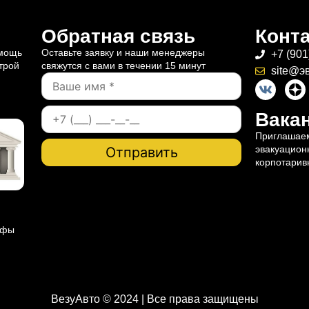
Обратная связь
Конт
омощь
Оставьте заявку и наши менеджеры
+7 (901
трой
свяжутся с вами в течении 15 минут
site@э
Вакан
Приглашаем
эвакуацион
корпотарив
ифы
ВезуАвто © 2024 | Все права защищены