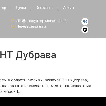
тор
Цены
Контакты
Архив
site@эвакуатор-москва.com
Перезвоним вам
СНТ Дубрава
таем в области Москвы, включая СНТ Дубрава,
ионалов готова выехать на место происшествия
х марок […]