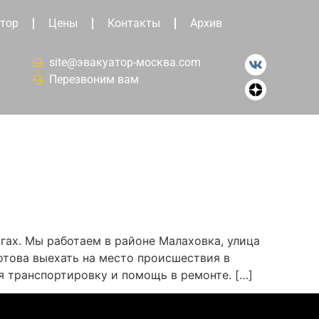
тор
Цены
Контакты
Архив
site@эвакуатор-москва.com
Перезвоним вам
гах. Мы работаем в районе Малаховка, улица
отова выехать на место происшествия в
я транспортировку и помощь в ремонте. […]