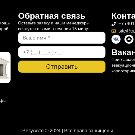
Обратная связь
Конт
омощь
Оставьте заявку и наши менеджеры
+7 (901
трой
свяжутся с вами в течении 15 минут
site@э
Вакан
Приглашаем
эвакуацион
корпотарив
ифы
ВезуАвто © 2024 | Все права защищены