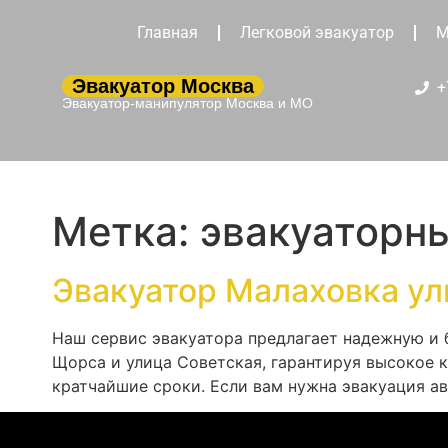
Главная
Легковой эвакуатор
М
Эвакуатор Москва
+
Эвакуатор-манипулятор Москва и МО
Метка:
эвакуаторн
Эвакуатор Малаховка ул
Наш сервис эвакуатора предлагает надежную и 
Щорса и улица Советская, гарантируя высокое к
кратчайшие сроки. Если вам нужна эвакуация а