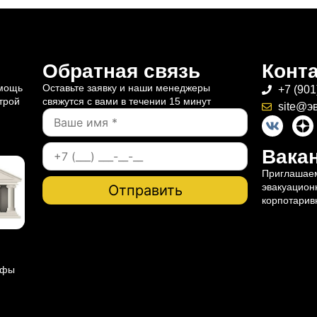
Обратная связь
Конт
омощь
Оставьте заявку и наши менеджеры
+7 (901
трой
свяжутся с вами в течении 15 минут
site@э
Вакан
Приглашаем
эвакуацион
корпотарив
ифы