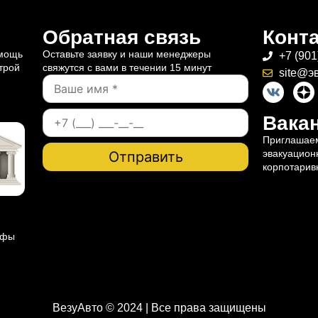
Обратная связь
Конт
омощь
Оставьте заявку и наши менеджеры
+7 (901
трой
свяжутся с вами в течении 15 минут
site@э
Вакан
Приглашаем
эвакуацион
корпотарив
ифы
ВезуАвто © 2024 | Все права защищены