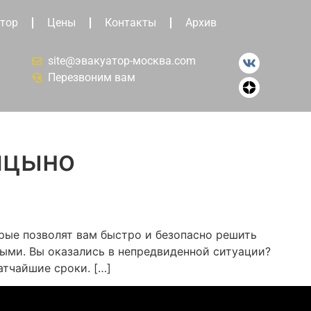
тор
Цены
Контакты
Архив
site@эвакуатор-москва.com
Перезвоним вам
ицыно
рые позволят вам быстро и безопасно решить
ыми. Вы оказались в непредвиденной ситуации?
атчайшие сроки. […]