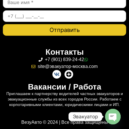
Контакты
+7 (901) 839-24-42
site@эвакуатор-москва.com
Вакансии / Работа
Приглашаем к партнерству водителей частных эвакуаторов и
эвакуационные службы из всех городов России. Работаем с
корпотаривными клиентами, юридическими лицами и ИП.
Эвакуатор
ВезуАвто © 2024 | Все права защищены
Open c