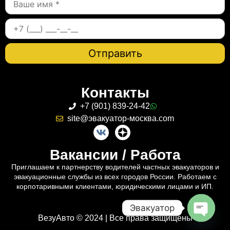
Контакты
+7 (901) 839-24-42
site@эвакуатор-москва.com
Вакансии / Работа
Приглашаем к партнерству водителей частных эвакуаторов и
эвакуационные службы из всех городов России. Работаем с
корпотаривными клиентами, юридическими лицами и ИП.
Эвакуатор
ВезуАвто © 2024 | Все права защищены
Open c