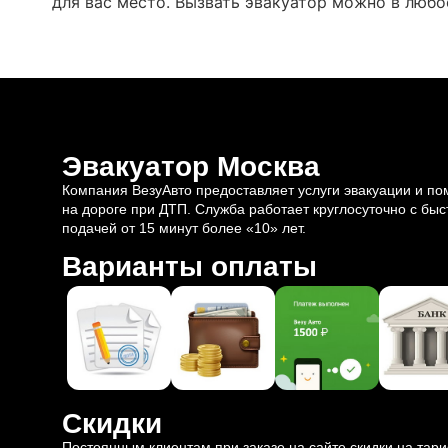
для вас место. Вызвать эвакуатор можно в любо
Эвакуатор Москва
Компания ВезуАвто предоставляет услуги эвакуации и п
на дороге при ДТП. Служба работает круглосуточно с быс
подачей от 15 минут более «10» лет.
Варианты оплаты
Скидки
Постоянным клиентам при заказе на сайте скидки на тар