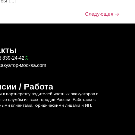
обы […]
Следующая
→
акты
) 839-24-42
вакуатор-москва.com
сии / Работа
 к партнерству водителей частных эвакуаторов и
ные службы из всех городов России. Работаем с
ными клиентами, юридическими лицами и ИП.