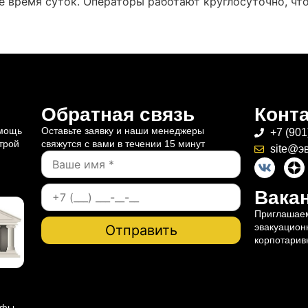
е время суток. Операторы работают круглосуточно, чт
Обратная связь
Конт
омощь
Оставьте заявку и наши менеджеры
+7 (901
трой
свяжутся с вами в течении 15 минут
site@э
Вакан
Приглашаем
эвакуацион
корпотарив
ифы