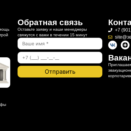
Обратная связь
Конт
омощь
Оставьте заявку и наши менеджеры
+7 (901
трой
свяжутся с вами в течении 15 минут
site@э
Вакан
Приглашаем
эвакуацион
корпотарив
ифы