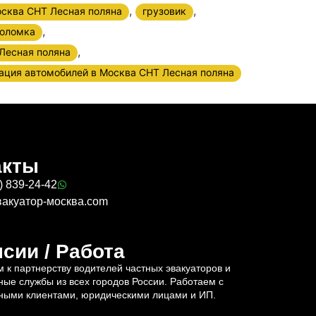
,
,
осква СНТ Лесная поляна
грузовик
,
оломка
,
 Лесная поляна
ация автомобилей в Москва СНТ Лесная поляна
акты
) 839-24-42
вакуатор-москва.com
сии / Работа
 к партнерству водителей частных эвакуаторов и
ные службы из всех городов России. Работаем с
ными клиентами, юридическими лицами и ИП.