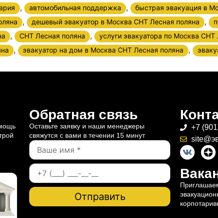
,
,
ария
автомобильная поддержка
быстрая эвакуация в М
,
,
оляна
дешевый эвакуатор в Москва СНТ Лесная поляна
п
,
,
на
СНТ Лесная поляна
услуги эвакуатора по Москва СНТ
,
,
яна
эвакуатор на дом в Москва СНТ Лесная поляна
эваку
Обратная связь
Конт
омощь
Оставьте заявку и наши менеджеры
+7 (901
трой
свяжутся с вами в течении 15 минут
site@э
Вакан
Приглашаем
эвакуацион
корпотарив