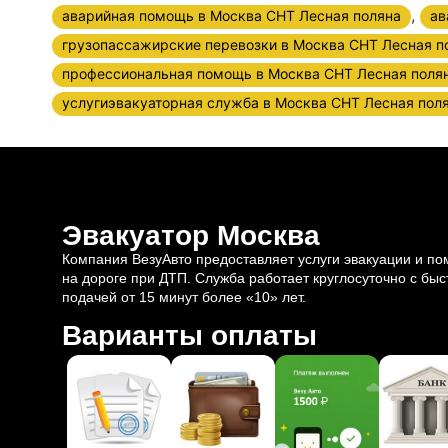
,
аварийная помощь в Москва СНТ Лесная поляна
ав
грузопассажирские перевозки в Москва СНТ Лесная п
профессиональная помощь в Москва СНТ Лесная поля
услугиэвакуаторная служба в Москва СНТ Лесная пол
Эвакуатор Москва
Компания ВезуАвто предоставляет услуги эвакуации и п
на дороге при ДТП. Служба работает круглосуточно с быс
подачей от 15 минут более «10» лет.
Варианты оплаты