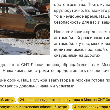
обстоятельства. Поэтому н
круглосуточно. Вы можете р
то в неудобное время. Наш
безопасность для вас и ваш
Наша компания предлагает 
автомобилей различных тип
автомобиль у вас, мы смо
водители имеют большой оп
ситуациями на дорогах.
далеко от СНТ Лесная поляна, обращайтесь к нам. Мы 
м. Наша компания стремится предоставлять высококач
шие сроки. Наша служба эвакуатора в Москве готова п
 остались довольны нашими услугами.
,
область
24-часовая поддержка эвакуатора в Москва СНТ Зе
,
эвакуатор в московская область быстро
4 вызов эвакуатора 