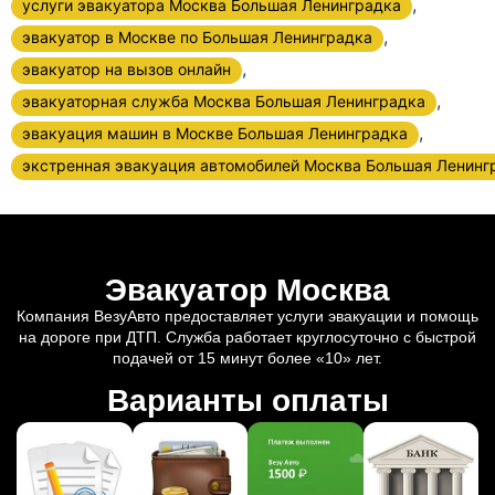
,
услуги эвакуатора Москва Большая Ленинградка
,
эвакуатор в Москве по Большая Ленинградка
,
эвакуатор на вызов онлайн
,
эвакуаторная служба Москва Большая Ленинградка
,
эвакуация машин в Москве Большая Ленинградка
экстренная эвакуация автомобилей Москва Большая Ленинг
Эвакуатор Москва
Компания ВезуАвто предоставляет услуги эвакуации и помощь
на дороге при ДТП. Служба работает круглосуточно с быстрой
подачей от 15 минут более «10» лет.
Варианты оплаты