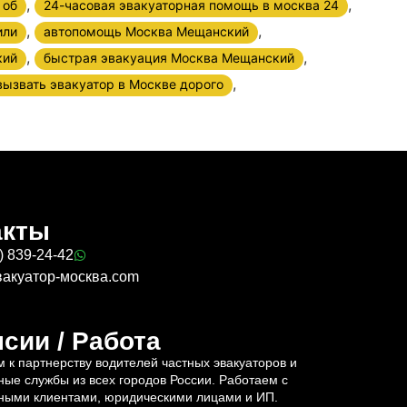
,
,
 об
24-часовая эвакуаторная помощь в москва 24
,
,
или
автопомощь Москва Мещанский
,
,
кий
быстрая эвакуация Москва Мещанский
,
ызвать эвакуатор в Москве дорого
акты
) 839-24-42
вакуатор-москва.com
сии / Работа
 к партнерству водителей частных эвакуаторов и
ные службы из всех городов России. Работаем с
ными клиентами, юридическими лицами и ИП.