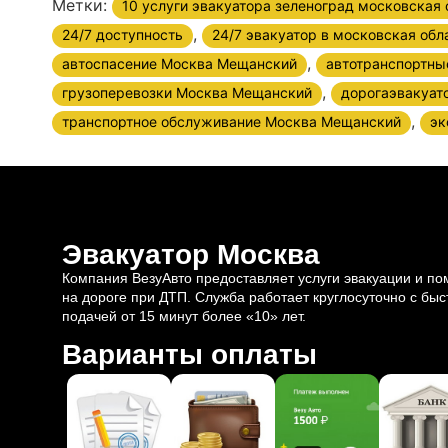
Метки:
10 услуги эвакуатора зеленоград московская 
,
24/7 доступность
24/7 эвакуатор в московская обл
,
автоспасение Москва Мещанский
автотранспортны
,
грузоперевозки Москва Мещанский
дорогаэвакуат
,
транспортное обслуживание Москва Мещанский
эк
Эвакуатор Москва
Компания ВезуАвто предоставляет услуги эвакуации и п
на дороге при ДТП. Служба работает круглосуточно с быс
подачей от 15 минут более «10» лет.
Варианты оплаты