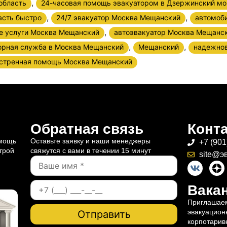
,
область
24-часовая помощь эвакуатором в Дзержинский мо
,
,
асть быстро
24/7 эвакуатор Москва Мещанский
автомоб
,
е услуги Москва Мещанский
автоэвакуатор Москва Мещанс
,
,
орная служба в Москва Мещанский
Мещанский
надежнов
стренная помощь Москва Мещанский
Обратная связь
Конт
омощь
Оставьте заявку и наши менеджеры
+7 (901
трой
свяжутся с вами в течении 15 минут
site@э
Вакан
Приглашаем
эвакуацион
корпотарив