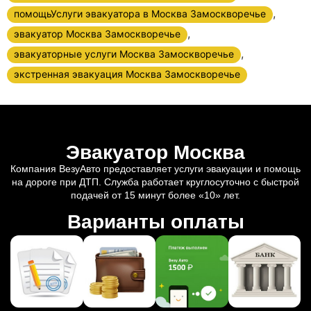
,
помощьУслуги эвакуатора в Москва Замоскворечье
,
эвакуатор Москва Замоскворечье
,
эвакуаторные услуги Москва Замоскворечье
экстренная эвакуация Москва Замоскворечье
Эвакуатор Москва
Компания ВезуАвто предоставляет услуги эвакуации и помощь
на дороге при ДТП. Служба работает круглосуточно с быстрой
подачей от 15 минут более «10» лет.
Варианты оплаты