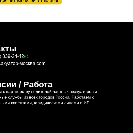
,
ция автомобилей в Токарево
акты
) 839-24-42
вакуатор-москва.com
сии / Работа
 к партнерству водителей частных эвакуаторов и
ные службы из всех городов России. Работаем с
ными клиентами, юридическими лицами и ИП.