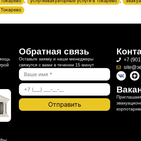
,
,
 Токарево
услугиэвакуаторные услуги в Токарево
эвакуа
 Токарево
Обратная связь
Конт
омощь
Оставьте заявку и наши менеджеры
+7 (901
трой
свяжутся с вами в течении 15 минут
site@э
Вакан
Приглашаем
эвакуацион
корпотарив
ифы