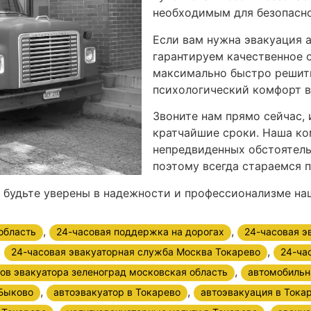
необходимым для безопасно
Если вам нужна эвакуация 
гарантируем качественное 
максимально быстро решить
психологический комфорт в
Звоните нам прямо сейчас,
кратчайшие сроки. Наша ко
непредвиденных обстоятель
поэтому всегда стараемся 
и будьте уверены в надежности и профессионализме на
,
,
область
24-часовая поддержка на дорогах
24-часовая э
,
,
24-часовая эвакуаторная служба Москва Токарево
24-ча
,
ов эвакуатора зеленоград московская область
автомобильн
,
,
Быково
автоэвакуатор в Токарево
автоэвакуация в Тока