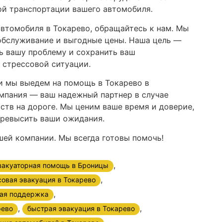
й транспортации вашего автомобиля.
автомобиля в Токарево, обращайтесь к нам. Мы
обслуживание и выгодные цены. Наша цель —
 вашу проблему и сохранить ваш
 стрессовой ситуации.
 и мы выедем на помощь в Токарево в
мпания — ваш надежный партнер в случае
ств на дороге. Мы ценим ваше время и доверие,
превысить ваши ожидания.
шей компании. Мы всегда готовы помочь!
,
вакуаторная помощь в Броницы
,
совая эвакуация в Токарево
,
ая поддержка
,
,
рево
быстрая эвакуация в Токарево