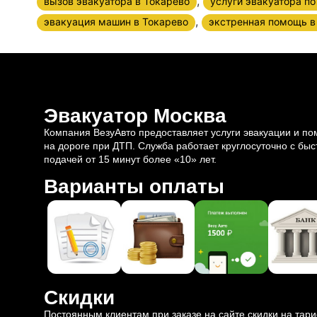
,
вызов эвакуатора в Токарево
услуги эвакуатора по
,
эвакуация машин в Токарево
экстренная помощь в
Эвакуатор Москва
Компания ВезуАвто предоставляет услуги эвакуации и п
на дороге при ДТП. Служба работает круглосуточно с быс
подачей от 15 минут более «10» лет.
Варианты оплаты
Скидки
Постоянным клиентам при заказе на сайте скидки на тар