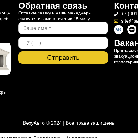
Обратная связь
Конт
омощь
Оставьте заявку и наши менеджеры
+7 (901
трой
свяжутся с вами в течении 15 минут
site@э
Вакан
Приглашаем
эвакуацион
корпотарив
ифы
ВезуАвто © 2024 | Все права защищены
имизировано Серафинит - Акселератор