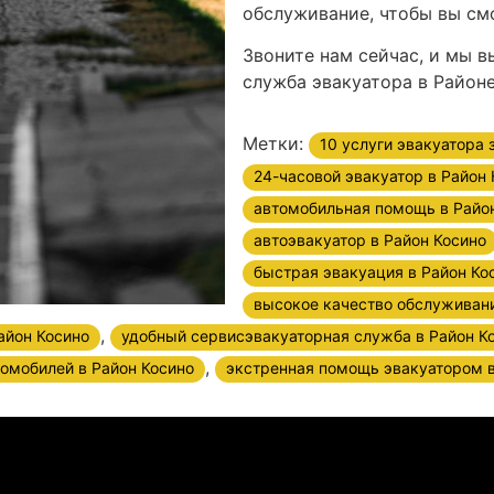
обслуживание, чтобы вы смо
Звоните нам сейчас, и мы 
служба эвакуатора в Районе
Метки:
10 услуги эвакуатора
24-часовой эвакуатор в Район 
автомобильная помощь в Райо
автоэвакуатор в Район Косино
быстрая эвакуация в Район Ко
высокое качество обслуживан
,
айон Косино
удобный сервисэвакуаторная служба в Район К
,
омобилей в Район Косино
экстренная помощь эвакуатором в