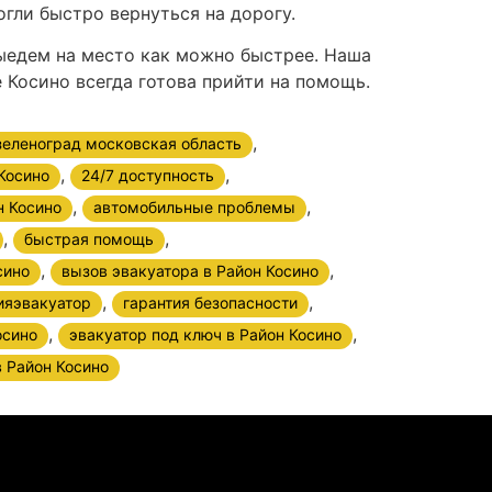
гли быстро вернуться на дорогу.
выедем на место как можно быстрее. Наша
 Косино всегда готова прийти на помощь.
,
 зеленоград московская область
,
,
Косино
24/7 доступность
,
,
н Косино
автомобильные проблемы
,
,
быстрая помощь
,
,
сино
вызов эвакуатора в Район Косино
,
,
ияэвакуатор
гарантия безопасности
,
,
осино
эвакуатор под ключ в Район Косино
 Район Косино