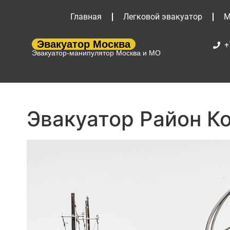
Главная
Легковой эвакуатор
М
Эвакуатор Москва
+
Эвакуатор-манипулятор Москва и МО
Эвакуатор Район К