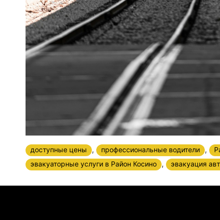
,
,
доступные цены
профессиональные водители
Р
,
эвакуаторные услуги в Район Косино
эвакуация авт