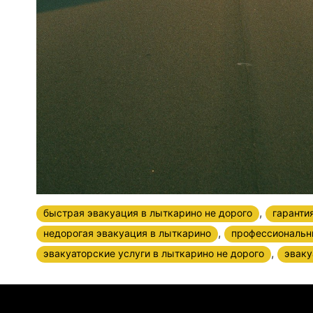
,
быстрая эвакуация в лыткарино не дорого
гаранти
,
недорогая эвакуация в лыткарино
профессиональн
,
эвакуаторские услуги в лыткарино не дорого
эваку