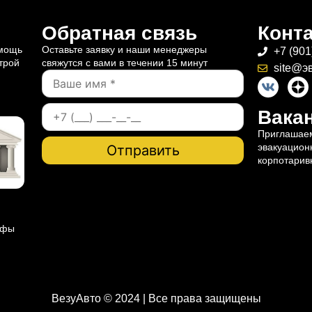
Обратная связь
Конт
омощь
Оставьте заявку и наши менеджеры
+7 (901
трой
свяжутся с вами в течении 15 минут
site@э
Вакан
Приглашаем
эвакуацион
корпотарив
ифы
ВезуАвто © 2024 | Все права защищены