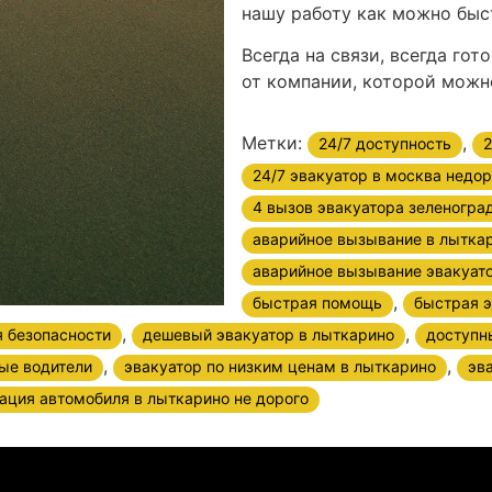
нашу работу как можно быс
Всегда на связи, всегда го
от компании, которой можн
Метки:
,
24/7 доступность
2
24/7 эвакуатор в москва недор
4 вызов эвакуатора зеленогра
аварийное вызывание в лыткар
аварийное вызывание эвакуат
,
быстрая помощь
быстрая э
,
,
я безопасности
дешевый эвакуатор в лыткарино
доступн
,
,
ые водители
эвакуатор по низким ценам в лыткарино
эв
ация автомобиля в лыткарино не дорого