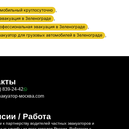
,
омобильный круглосуточно
,
эвакуация в Зеленограде
,
офессиональная эвакуация в Зеленограде
,
вакуатор для грузовых автомобилей в Зеленограде
акты
) 839-24-42
вакуатор-москва.com
сии / Работа
 к партнерству водителей частных эвакуаторов и
ные службы из всех городов России. Работаем с