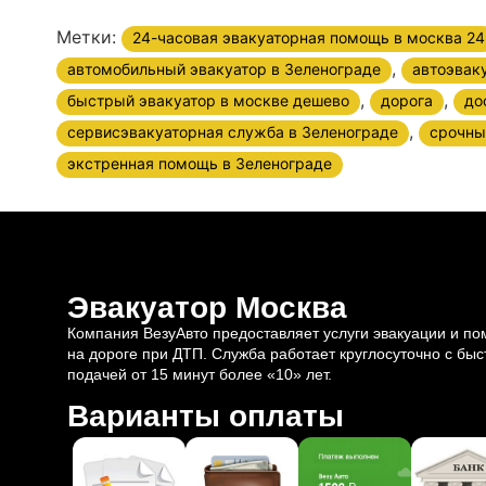
Метки:
24-часовая эвакуаторная помощь в москва 24
,
автомобильный эвакуатор в Зеленограде
автоэвак
,
,
быстрый эвакуатор в москве дешево
дорога
до
,
сервисэвакуаторная служба в Зеленограде
срочны
экстренная помощь в Зеленограде
Эвакуатор Москва
Компания ВезуАвто предоставляет услуги эвакуации и п
на дороге при ДТП. Служба работает круглосуточно с быс
подачей от 15 минут более «10» лет.
Варианты оплаты