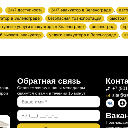
,
,
,
24/7 доступность
24/7 эвакуатор в Зеленограде
авт
,
,
уатор в Зеленограде
безопасная транспортация
быстрая 
,
,
ступные услуги эвакуатора в Зеленограде
зеленоград
пр
,
,
й вызвать эвакуатор
услуги эвакуатора в Зеленограде
э
Обратная связь
Конт
омощь
Оставьте заявку и наши менеджеры
+7 (901
трой
свяжутся с вами в течении 15 минут
site@э
Вакан
Приглашаем
эвакуацион