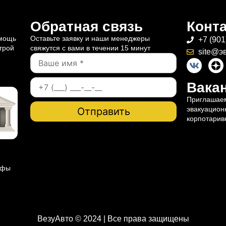
Обратная связь
Конт
омощь
Оставьте заявку и наши менеджеры
+7 (901
трой
свяжутся с вами в течении 15 минут
site@э
Вакан
Приглашаем
эвакуацион
корпотарив
ифы
ВезуАвто © 2024 | Все права защищены