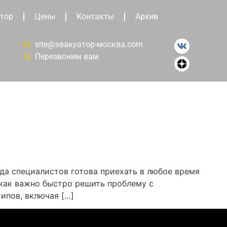
тор
Цены
Контакты
Архив
site@эвакуатор-москва.com
Перезвоним вам
а специалистов готова приехать в любое время
 как важно быстро решить проблему с
ипов, включая […]