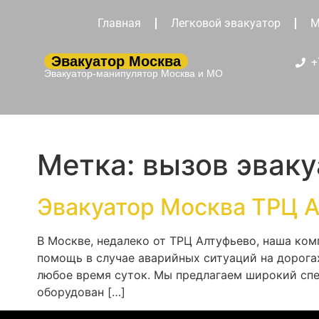
Главная
Легковой эвакуатор
М
Эвакуатор Москва
+
Эвакуатор-манипулятор Москва и МО
Метка:
вызов эваку
Эвакуатор Москва ТРЦ 
В Москве, недалеко от ТРЦ Алтуфьево, наша ко
помощь в случае аварийных ситуаций на дорога
любое время суток. Мы предлагаем широкий спе
оборудован […]