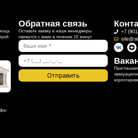
Обратная связь
Конт
омощь
Оставьте заявку и наши менеджеры
+7 (901
трой
свяжутся с вами в течении 15 минут
site@э
Вакан
Приглашаем
эвакуацион
корпотарив
ифы