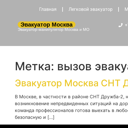
Главная
Легковой эвакуатор
М
Эвакуатор Москва
+
Эвакуатор-манипулятор Москва и МО
Метка:
вызов эвак
Эвакуатор Москва СНТ 
В Москве, в частности в районе СНТ Дружба-2,
возникновение непредвиденных ситуаций на до
команда профессионалов готова выехать в любое
безопасную и […]