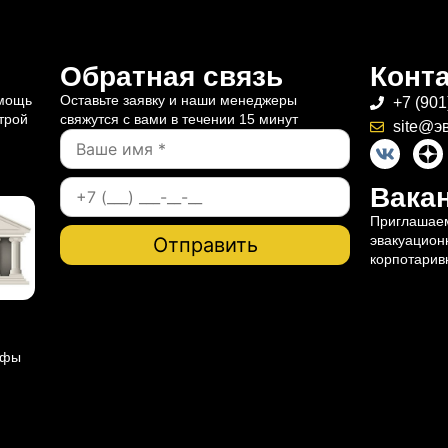
Обратная связь
Конт
омощь
Оставьте заявку и наши менеджеры
+7 (901
трой
свяжутся с вами в течении 15 минут
site@э
Вакан
Приглашаем
эвакуацион
корпотарив
ифы