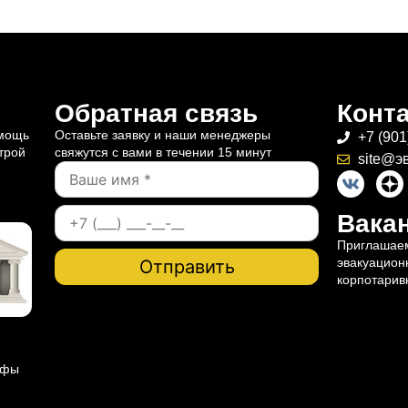
Обратная связь
Конт
омощь
Оставьте заявку и наши менеджеры
+7 (901
трой
свяжутся с вами в течении 15 минут
site@э
Вакан
Приглашаем
эвакуацион
корпотарив
ифы