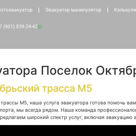
отоэвакуатор
Эвакуатор манипулятор
Калькуля
7 (901) 839-24-42
уатора Поселок Октяб
брьский трасса М5
трассы М5, наша услуга эвакуатора готова помочь вам
спорта, мы всегда рядом. Наша команда профессионало
едлагаем широкий спектр услуг, включая эвакуацию 