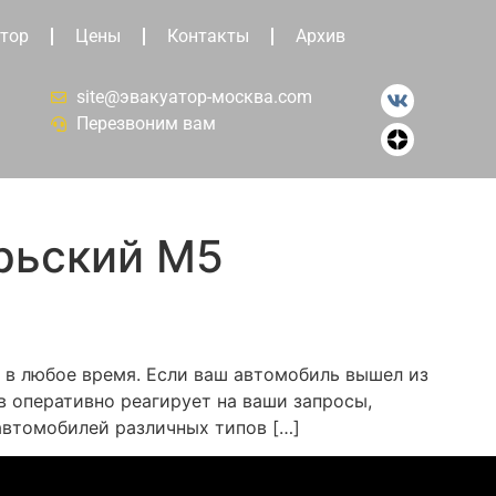
тор
Цены
Контакты
Архив
site@эвакуатор-москва.com
Перезвоним вам
рьский М5
 в любое время. Если ваш автомобиль вышел из
в оперативно реагирует на ваши запросы,
автомобилей различных типов […]