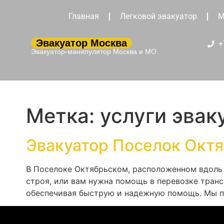
Главная
Легковой эвакуатор
М
Эвакуатор Москва
+
Эвакуатор-манипулятор Москва и МО
Метка:
услуги эвак
Эвакуатор Поселок Октя
В Поселоке Октябрьском, расположенном вдоль 
строя, или вам нужна помощь в перевозке тран
обеспечивая быструю и надежную помощь. Мы пр