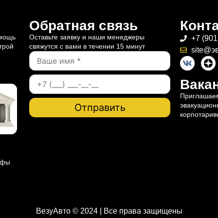
Обратная связь
Конт
омощь
Оставьте заявку и наши менеджеры
+7 (901
трой
свяжутся с вами в течении 15 минут
site@э
Вакан
Приглашаем
эвакуацион
корпотарив
ифы
ВезуАвто © 2024 | Все права защищены