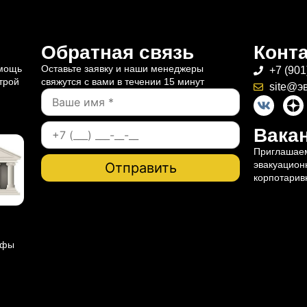
Обратная связь
Конт
омощь
Оставьте заявку и наши менеджеры
+7 (901
трой
свяжутся с вами в течении 15 минут
site@э
Вакан
Приглашаем
эвакуацион
корпотарив
ифы