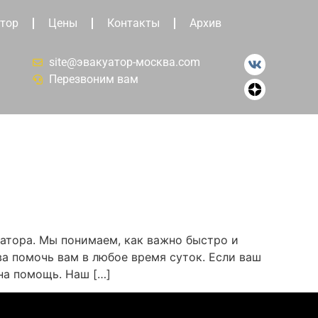
тор
Цены
Контакты
Архив
site@эвакуатор-москва.com
Перезвоним вам
атора. Мы понимаем, как важно быстро и
а помочь вам в любое время суток. Если ваш
на помощь. Наш […]