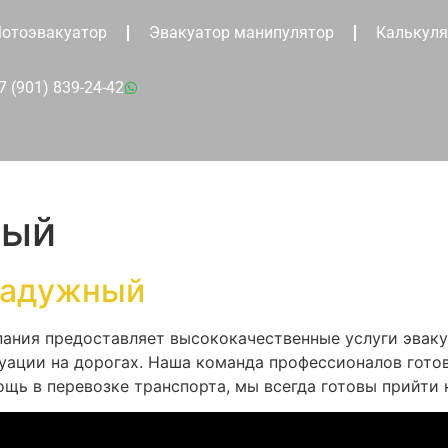
отоэвакуатор
Эвакуатор манипулятор
Калькуля
7 (901) 839-24-42
ный
Радужный
пания предоставляет высококачественные услуги эваку
уации на дорогах. Наша команда профессионалов готов
щь в перевозке транспорта, мы всегда готовы прийти 