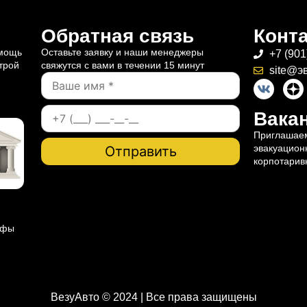
Обратная связь
Конт
омощь
Оставьте заявку и наши менеджеры
+7 (901
трой
свяжутся с вами в течении 15 минут
site@э
Вакан
Приглашаем
эвакуацион
корпотарив
ифы
ВезуАвто © 2024 | Все права защищены