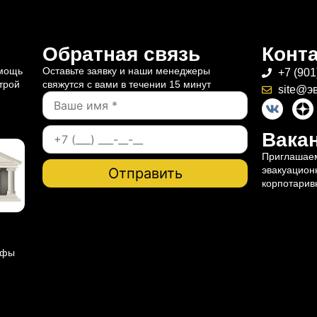
Обратная связь
Конт
омощь
Оставьте заявку и наши менеджеры
+7 (901
трой
свяжутся с вами в течении 15 минут
site@э
Вакан
Приглашаем
эвакуацион
корпотарив
ифы