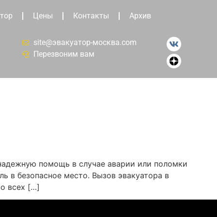
тор
Цены
Контакты
Архив
site@эвакуатор-москва.com
Перезвоним вам
 надежную помощь в случае аварии или поломки
ь в безопасное место. Вызов эвакуатора в
о всех […]