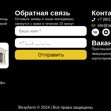
Обратная связь
Конт
омощь
Оставьте заявку и наши менеджеры
+7 (901
трой
свяжутся с вами в течении 15 минут
site@э
Вакан
Приглашаем
эвакуацион
корпотарив
ифы
ВезуАвто © 2024 | Все права защищены