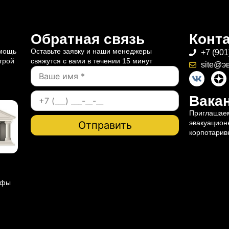
Обратная связь
Конт
омощь
Оставьте заявку и наши менеджеры
+7 (901
трой
свяжутся с вами в течении 15 минут
site@э
Вакан
Приглашаем
эвакуацион
корпотарив
ифы