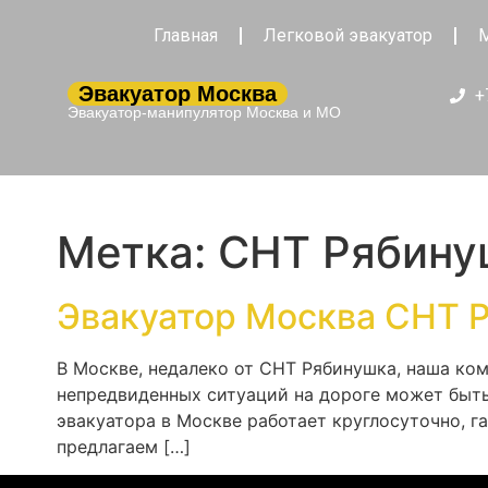
Главная
Легковой эвакуатор
М
Эвакуатор Москва
+
Эвакуатор-манипулятор Москва и МО
Метка:
СНТ Рябину
Эвакуатор Москва СНТ 
В Москве, недалеко от СНТ Рябинушка, наша ко
непредвиденных ситуаций на дороге может быт
эвакуатора в Москве работает круглосуточно, г
предлагаем […]