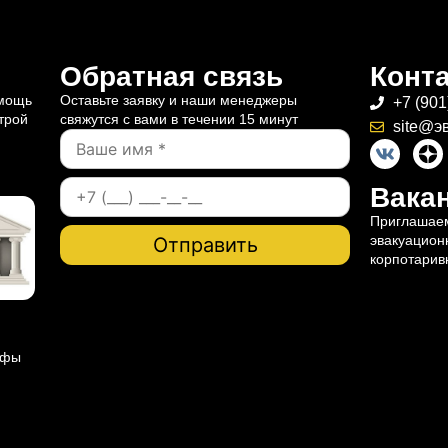
Обратная связь
Конт
омощь
Оставьте заявку и наши менеджеры
+7 (901
трой
свяжутся с вами в течении 15 минут
site@э
Вакан
Приглашаем
эвакуацион
корпотарив
ифы