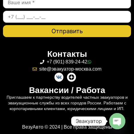
Контакты
+7 (901) 839-24-42
site@эвакуатор-москва.com
Вакансии / Работа
Приглашаем к партнерству водителей частных эвакуаторов и
эвакуационные службы из всех городов России. Работаем с
корпотаривными клиентами, юридическими лицами и ИП.
Эвакуатор
ВезуАвто © 2024 | Все права защищены
Open c