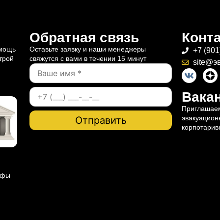
Обратная связь
Конт
омощь
Оставьте заявку и наши менеджеры
+7 (901
трой
свяжутся с вами в течении 15 минут
site@э
Вакан
Приглашаем
эвакуацион
корпотарив
ифы