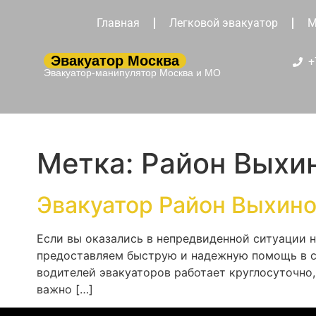
Главная
Легковой эвакуатор
М
Эвакуатор Москва
+
Эвакуатор-манипулятор Москва и МО
Метка:
Район Выхи
Эвакуатор Район Выхин
Если вы оказались в непредвиденной ситуации н
предоставляем быструю и надежную помощь в сл
водителей эвакуаторов работает круглосуточно
важно […]