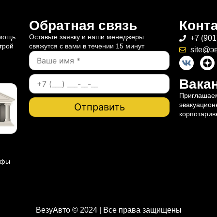
Обратная связь
Конт
омощь
Оставьте заявку и наши менеджеры
+7 (901
трой
свяжутся с вами в течении 15 минут
site@э
Вакан
Приглашаем
эвакуацион
корпотарив
ифы
ВезуАвто © 2024 | Все права защищены