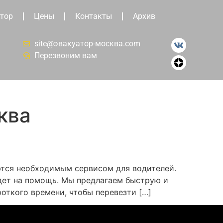
тор
Цены
Контакты
Архив
site@эвакуатор-москва.com
Перезвоним вам
ква
ются необходимым сервисом для водителей.
идет на помощь. Мы предлагаем быструю и
откого времени, чтобы перевезти […]