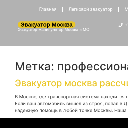
Главная
Легковой эвакуатор
М
Эвакуатор Москва
+
Эвакуатор-манипулятор Москва и МО
Метка:
профессион
Эвакуатор москва рассч
В Москве, где транспортная система находится
Если ваш автомобиль вышел из строя, попал в 
надежную помощь в любой точке Москвы. Наша к