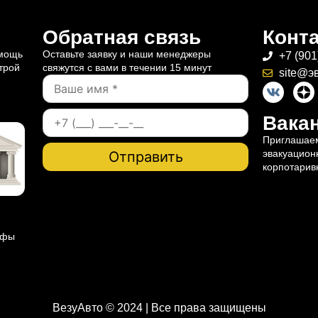
Обратная связь
Конт
омощь
Оставьте заявку и наши менеджеры
+7 (901
трой
свяжутся с вами в течении 15 минут
site@э
Вакан
Приглашаем
эвакуацион
корпотарив
ифы
ВезуАвто © 2024 | Все права защищены