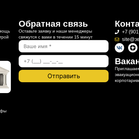
Обратная связь
Конт
омощь
Оставьте заявку и наши менеджеры
+7 (901
трой
свяжутся с вами в течении 15 минут
site@э
Вакан
Приглашаем
эвакуацион
корпотарив
ифы