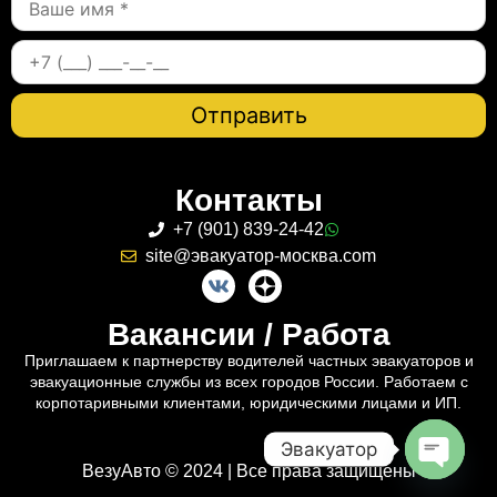
Контакты
+7 (901) 839-24-42
site@эвакуатор-москва.com
Вакансии / Работа
Приглашаем к партнерству водителей частных эвакуаторов и
эвакуационные службы из всех городов России. Работаем с
корпотаривными клиентами, юридическими лицами и ИП.
Эвакуатор
ВезуАвто © 2024 | Все права защищены
Open c