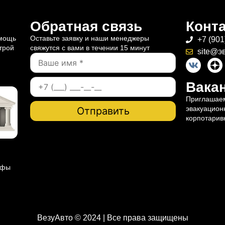
Обратная связь
Конт
омощь
Оставьте заявку и наши менеджеры
+7 (901
трой
свяжутся с вами в течении 15 минут
site@э
Вакан
Приглашаем
эвакуацион
корпотарив
ифы
ВезуАвто © 2024 | Все права защищены