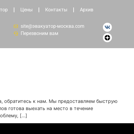
тор
Цены
Контакты
Архив
site@эвакуатор-москва.com
Перезвоним вам
а, обратитесь к нам. Мы предоставляем быструю
ов готова выехать на место в течение
облему, […]