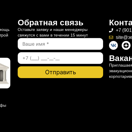
Обратная связь
Конт
омощь
Оставьте заявку и наши менеджеры
+7 (901
трой
свяжутся с вами в течении 15 минут
site@э
Вакан
Приглашаем
эвакуацион
корпотарив
ифы