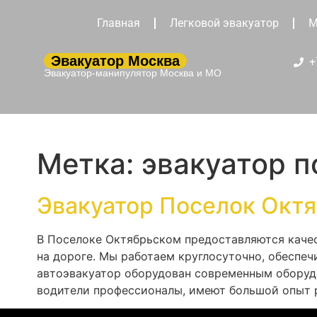
Главная
Легковой эвакуатор
М
Эвакуатор Москва
+
Эвакуатор-манипулятор Москва и МО
Метка:
эвакуатор 
Эвакуатор Поселок Окт
В Поселоке Октябрьском предоставляются качес
на дороге. Мы работаем круглосуточно, обеспе
автоэвакуатор оборудован современным оборуд
водители профессионалы, имеют большой опыт р