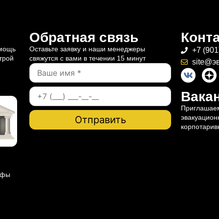
Обратная связь
Конт
омощь
Оставьте заявку и наши менеджеры
+7 (901
трой
свяжутся с вами в течении 15 минут
site@э
Вакан
Приглашаем
эвакуацион
корпотарив
ифы