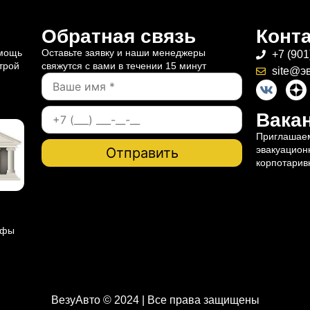
Обратная связь
Конт
омощь
Оставьте заявку и наши менеджеры
+7 (901
трой
свяжутся с вами в течении 15 минут
site@э
Вакан
Приглашаем
эвакуацион
корпотарив
ифы
ВезуАвто © 2024 | Все права защищены