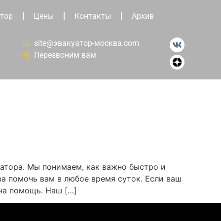
тор
Цены
Контакты
Архив
site@эвакуатор-москва.com
Перезвоним вам
атора. Мы понимаем, как важно быстро и
а помочь вам в любое время суток. Если ваш
на помощь. Наш […]