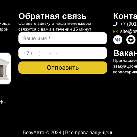
Обратная связь
Конт
омощь
Оставьте заявку и наши менеджеры
+7 (901
трой
свяжутся с вами в течении 15 минут
site@э
Вакан
Приглашаем
эвакуацион
корпотарив
ифы
ВезуАвто © 2024 | Все права защищены