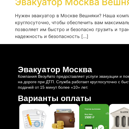
Эвакуатор Москва Вешн
Нужен эвакуатор в Москве Вешняки? Наша комп
круглосуточно, чтобы обеспечить вам максима
позволяет им быстро и безопасно грузить и тр
надежность и безопасность […]
Эвакуатор Москва
Компания ВезуАвто предоставляет услуги эвакуации и п
на дороге при ДТП. Служба работает круглосуточно с быс
подачей от 15 минут более «10» лет.
Варианты оплаты