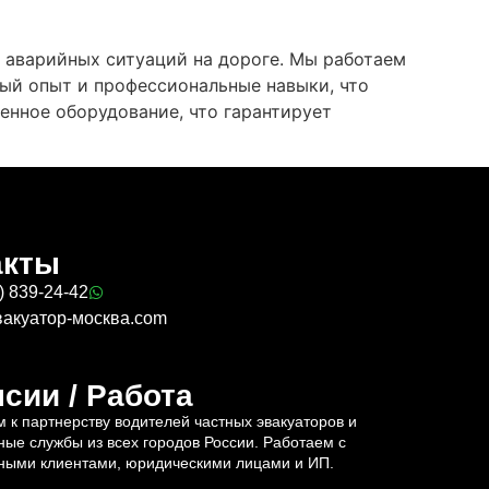
 аварийных ситуаций на дороге. Мы работаем
ый опыт и профессиональные навыки, что
енное оборудование, что гарантирует
акты
) 839-24-42
вакуатор-москва.com
сии / Работа
 к партнерству водителей частных эвакуаторов и
ные службы из всех городов России. Работаем с
ными клиентами, юридическими лицами и ИП.