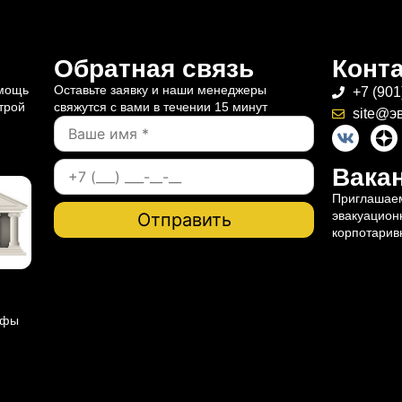
Обратная связь
Конт
омощь
Оставьте заявку и наши менеджеры
+7 (901
трой
свяжутся с вами в течении 15 минут
site@э
Вакан
Приглашаем
эвакуацион
корпотарив
ифы