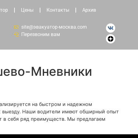
тор
Цены
Контакты
Архив
site@эвакуатор-москва.com
Перезвоним вам
шево-Мневники
иализируется на быстром и надежном
 к выезду. Наши водители имеют обширный опыт
т в себя ряд преимуществ. Мы предлагаем