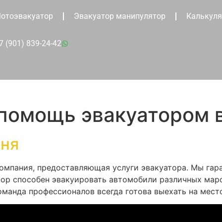
отоэвакуатор
Эвакуатор манипулятор
Калькуля
7 (901) 839-24-42
 помощь эвакуатором 
вня
 компания, предоставляющая услуги эвакуатора. Мы га
тор способен эвакуировать автомобили различных маро
оманда профессионалов всегда готова выехать на место