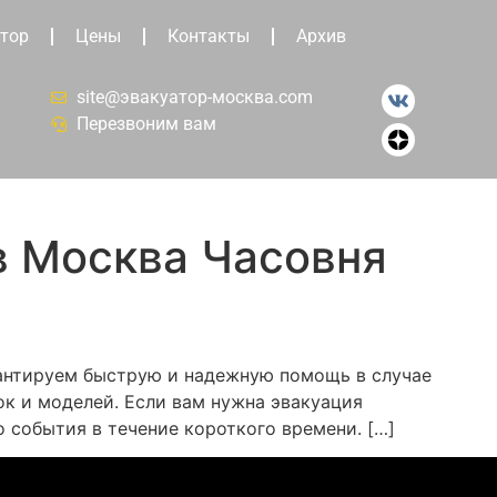
тор
Цены
Контакты
Архив
site@эвакуатор-москва.com
Перезвоним вам
в Москва Часовня
рантируем быструю и надежную помощь в случае
к и моделей. Если вам нужна эвакуация
 события в течение короткого времени. […]