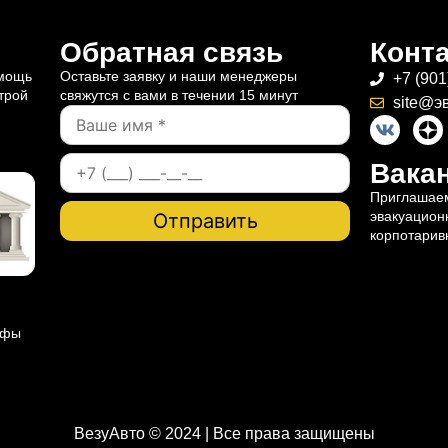
Обратная связь
Конт
омощь
Оставьте заявку и наши менеджеры
+7 (901
трой
свяжутся с вами в течении 15 минут
site@э
Вакан
Приглашаем
эвакуацион
корпотарив
ифы
ВезуАвто © 2024 | Все права защищены