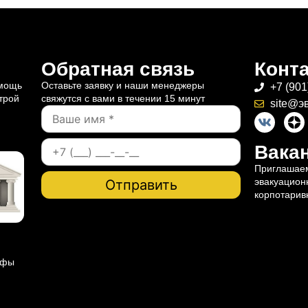
Обратная связь
Конт
омощь
Оставьте заявку и наши менеджеры
+7 (901
трой
свяжутся с вами в течении 15 минут
site@э
Вакан
Приглашаем
эвакуацион
корпотарив
ифы