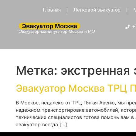
Главная
Легковой эвакуатор
М
Эвакуатор Москва
+
Эвакуатор-манипулятор Москва и МО
Метка:
экстренная 
Эвакуатор Москва ТРЦ 
В Москве, недалеко от ТРЦ Пятая Авеню, мы пр
надежном транспортировке автомобилей, которы
технических специалистов готова помочь вам в
эвакуатор всегда […]