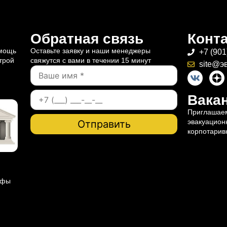
Обратная связь
Конт
омощь
Оставьте заявку и наши менеджеры
+7 (901
трой
свяжутся с вами в течении 15 минут
site@э
Вакан
Приглашаем
эвакуацион
корпотарив
ифы