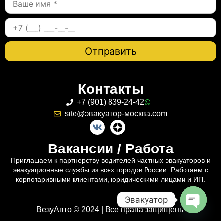
Контакты
+7 (901) 839-24-42
site@эвакуатор-москва.com
Вакансии / Работа
Приглашаем к партнерству водителей частных эвакуаторов и
эвакуационные службы из всех городов России. Работаем с
корпотаривными клиентами, юридическими лицами и ИП.
Эвакуатор
ВезуАвто © 2024 | Все права защищены
Open c