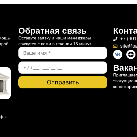
Обратная связь
Конт
омощь
Оставьте заявку и наши менеджеры
+7 (901
трой
свяжутся с вами в течении 15 минут
site@э
Вакан
Приглашаем
эвакуацион
корпотарив
ифы